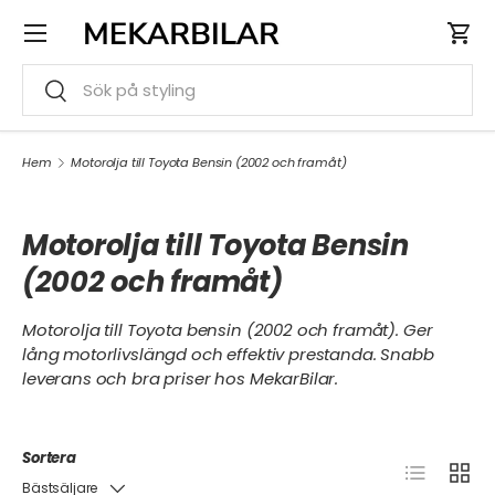
Meny
HOPPA TILL INNEHÅLL
Var
Sök
Sök
Hem
Motorolja till Toyota Bensin (2002 och framåt)
Motorolja till Toyota Bensin
(2002 och framåt)
Motorolja till Toyota bensin (2002 och framåt). Ger
lång motorlivslängd och effektiv prestanda. Snabb
leverans och bra priser hos MekarBilar.
Sortera
Lista
Grid
Bästsäljare