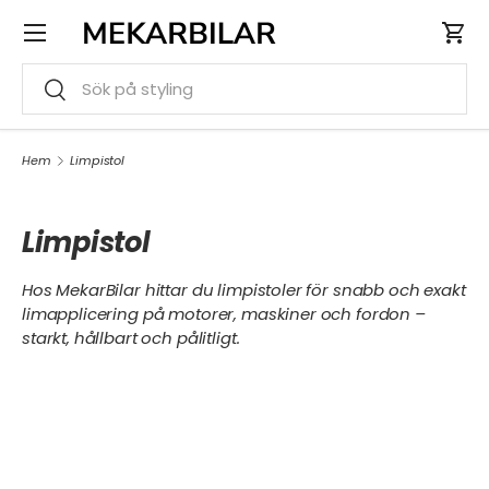
Meny
HOPPA TILL INNEHÅLL
Var
Sök
Sök
Hem
Limpistol
Limpistol
Hos MekarBilar hittar du limpistoler för snabb och exakt
limapplicering på motorer, maskiner och fordon –
starkt, hållbart och pålitligt.