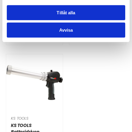
600 ml utan batterier
400 ml med 2
och laddare
batterier och 1
Tillåt alla
laddare
Avvisa
7 185 kr
10 839 kr
KS TOOLS
KS TOOLS
Batteridriven