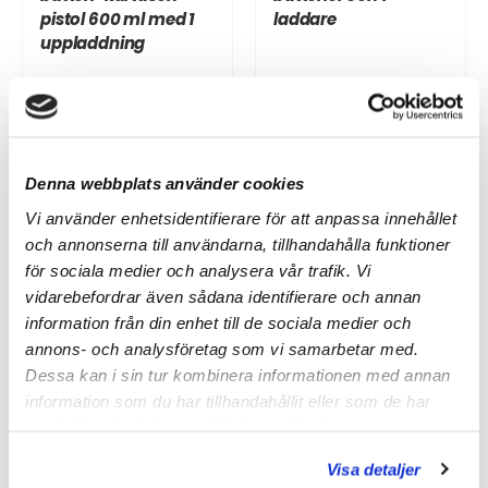
pistol 600 ml med 1
laddare
uppladdning
10 185 kr
11 769 kr
Denna webbplats använder cookies
Vi använder enhetsidentifierare för att anpassa innehållet
och annonserna till användarna, tillhandahålla funktioner
för sociala medier och analysera vår trafik. Vi
vidarebefordrar även sådana identifierare och annan
information från din enhet till de sociala medier och
annons- och analysföretag som vi samarbetar med.
Dessa kan i sin tur kombinera informationen med annan
information som du har tillhandahållit eller som de har
KS TOOLS
KS TOOLS
samlat in när du har använt deras tjänster.
KS TOOLS
KS TOOLS
Batteridriven
Batteridriven
Visa detaljer
limpistol patronpistol
limpistol patronpistol