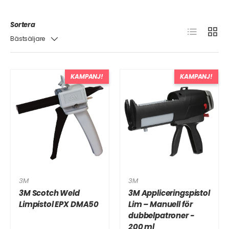
Sortera
Lista
Grid
Bästsäljare
KAMPANJ!
KAMPANJ!
3M
3M
3M Scotch Weld
3M Appliceringspistol
Limpistol EPX DMA50
Lim – Manuell för
dubbelpatroner -
200 ml