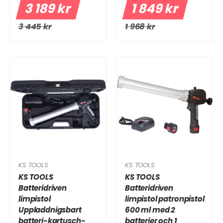
3 189 kr
1 849 kr
3 445 kr
1 968 kr
KS TOOLS
KS TOOLS
KS TOOLS
KS TOOLS
Batteridriven
Batteridriven
limpistol
limpistol patronpistol
Uppladdnigsbart
600 ml med 2
batteri-kartusch-
batterier och 1