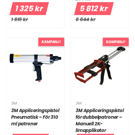
1 325 kr
5 812 kr
1 619 kr
6 644 kr
KAMPANJ!
KAMPANJ!
3M
3M
3M Appliceringspistol
3M Appliceringspistol
Pneumatisk – För 310
för dubbelpatroner –
ml patroner
Manuell 2K-
limapplikator